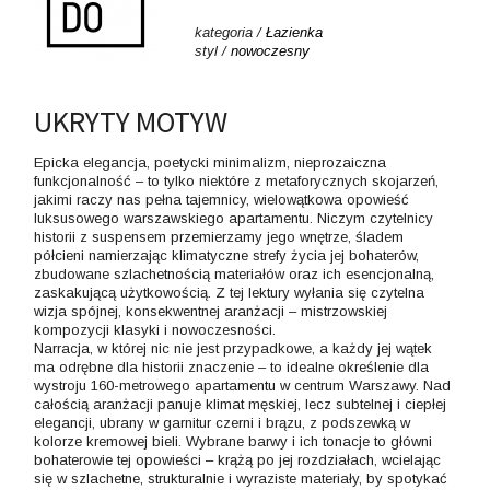
kategoria /
Łazienka
styl /
nowoczesny
UKRYTY MOTYW
Epicka elegancja, poetycki minimalizm, nieprozaiczna
funkcjonalność – to tylko niektóre z metaforycznych skojarzeń,
jakimi raczy nas pełna tajemnicy, wielowątkowa opowieść
luksusowego warszawskiego apartamentu. Niczym czytelnicy
historii z suspensem przemierzamy jego wnętrze, śladem
półcieni namierzając klimatyczne strefy życia jej bohaterów,
zbudowane szlachetnością materiałów oraz ich esencjonalną,
zaskakującą użytkowością. Z tej lektury wyłania się czytelna
wizja spójnej, konsekwentnej aranżacji – mistrzowskiej
kompozycji klasyki i nowoczesności.
Narracja, w której nic nie jest przypadkowe, a każdy jej wątek
ma odrębne dla historii znaczenie – to idealne określenie dla
wystroju 160-metrowego apartamentu w centrum Warszawy. Nad
całością aranżacji panuje klimat męskiej, lecz subtelnej i ciepłej
elegancji, ubrany w garnitur czerni i brązu, z podszewką w
kolorze kremowej bieli. Wybrane barwy i ich tonacje to główni
bohaterowie tej opowieści – krążą po jej rozdziałach, wcielając
się w szlachetne, strukturalnie i wyraziste materiały, by spotykać