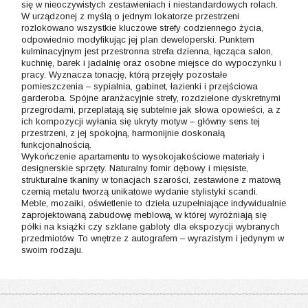
się w nieoczywistych zestawieniach i niestandardowych rolach.
W urządzonej z myślą o jednym lokatorze przestrzeni
rozlokowano wszystkie kluczowe strefy codziennego życia,
odpowiednio modyfikując jej plan deweloperski. Punktem
kulminacyjnym jest przestronna strefa dzienna, łącząca salon,
kuchnię, barek i jadalnię oraz osobne miejsce do wypoczynku i
pracy. Wyznacza tonację, którą przejęły pozostałe
pomieszczenia – sypialnia, gabinet, łazienki i przejściowa
garderoba. Spójne aranżacyjnie strefy, rozdzielone dyskretnymi
przegrodami, przeplatają się subtelnie jak słowa opowieści, a z
ich kompozycji wyłania się ukryty motyw – główny sens tej
przestrzeni, z jej spokojną, harmonijnie doskonałą
funkcjonalnością.
Wykończenie apartamentu to wysokojakościowe materiały i
designerskie sprzęty. Naturalny fornir dębowy i mięsiste,
strukturalne tkaniny w tonacjach szarości, zestawione z matową
czernią metalu tworzą unikatowe wydanie stylistyki scandi.
Meble, mozaiki, oświetlenie to dzieła uzupełniające indywidualnie
zaprojektowaną zabudowę meblową, w której wyróżniają się
półki na książki czy szklane gabloty dla ekspozycji wybranych
przedmiotów. To wnętrze z autografem – wyrazistym i jedynym w
swoim rodzaju.