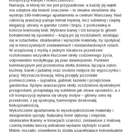
kompozycji klasyki i nowoczesności.
Narracja, w której nic nie jest przypadkowe, a każdy jej wątek
ma odrębne dla historii znaczenie – to idealne określenie dla
wystroju 160-metrowego apartamentu w centrum Warszawy. Nad
całością aranżacji panuje klimat męskiej, lecz subtelnej i ciepłej
elegancji, ubrany w garnitur czerni i brązu, z podszewką w
kolorze kremowej bieli. Wybrane barwy i ich tonacje to główni
bohaterowie tej opowieści – krążą po jej rozdziałach, wcielając
się w szlachetne, strukturalnie i wyraziste materiały, by spotykać
się w nieoczywistych zestawieniach i niestandardowych rolach.
W urządzonej z myślą o jednym lokatorze przestrzeni
rozlokowano wszystkie kluczowe strefy codziennego życia,
odpowiednio modyfikując jej plan deweloperski. Punktem
kulminacyjnym jest przestronna strefa dzienna, łącząca salon,
kuchnię, barek i jadalnię oraz osobne miejsce do wypoczynku i
pracy. Wyznacza tonację, którą przejęły pozostałe
pomieszczenia – sypialnia, gabinet, łazienki i przejściowa
garderoba. Spójne aranżacyjnie strefy, rozdzielone dyskretnymi
przegrodami, przeplatają się subtelnie jak słowa opowieści, a z
ich kompozycji wyłania się ukryty motyw – główny sens tej
przestrzeni, z jej spokojną, harmonijnie doskonałą
funkcjonalnością.
Wykończenie apartamentu to wysokojakościowe materiały i
designerskie sprzęty. Naturalny fornir dębowy i mięsiste,
strukturalne tkaniny w tonacjach szarości, zestawione z matową
czernią metalu tworzą unikatowe wydanie stylistyki scandi.
Meble, mozaiki, oświetlenie to dzieła uzupełniające indywidualnie