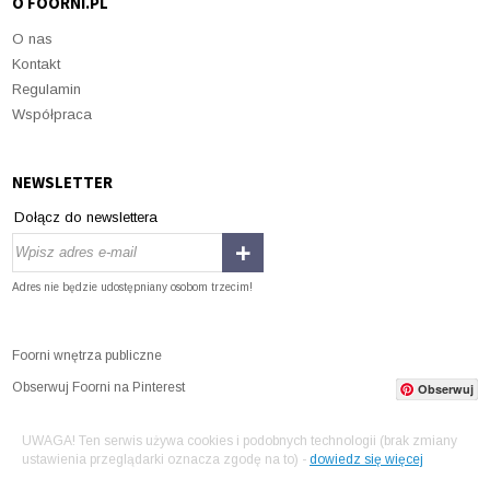
O FOORNI.PL
O nas
Kontakt
Regulamin
Współpraca
NEWSLETTER
Dołącz do newslettera
Adres nie będzie udostępniany osobom trzecim!
Foorni wnętrza publiczne
Obserwuj Foorni na Pinterest
Obserwuj
UWAGA! Ten serwis używa cookies i podobnych technologii (brak zmiany
ustawienia przeglądarki oznacza zgodę na to) -
dowiedz się więcej