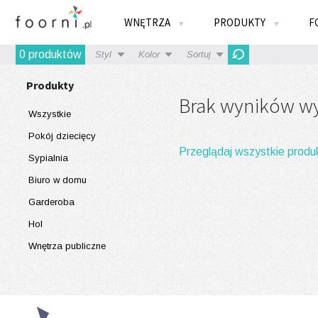
WNĘTRZA
PRODUKTY
F
▼
▼
0 produktów
Styl
Kolor
Sortuj
Produkty
Brak wyników wys
Wszystkie
Pokój dziecięcy
Przeglądaj wszystkie produ
Sypialnia
Biuro w domu
Garderoba
Hol
Wnętrza publiczne