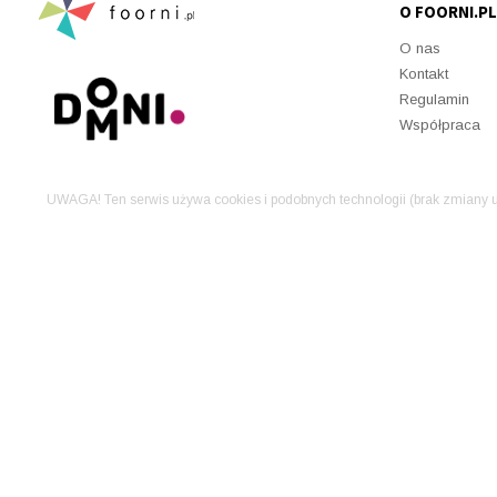
O FOORNI.PL
O nas
Kontakt
Regulamin
Współpraca
UWAGA! Ten serwis używa cookies i podobnych technologii (brak zmiany u