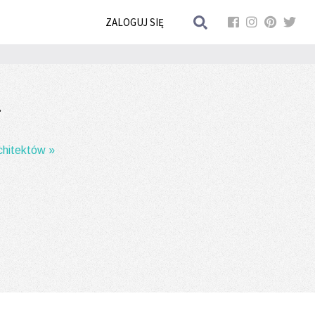
ZALOGUJ SIĘ
.
rchitektów »