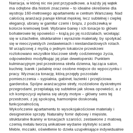
Narracja, w której nic nie jest przypadkowe, a każdy jej wątek
ma odrębne dla historii znaczenie – to idealne określenie dla
wystroju 160-metrowego apartamentu w centrum Warszawy. Nad
całością aranżacji panuje klimat męskiej, lecz subtelnej i ciepłej
elegancji, ubrany w garnitur czerni i brązu, z podszewką w
kolorze kremowej bieli. Wybrane barwy i ich tonacje to główni
bohaterowie tej opowieści – krążą po jej rozdziałach, wcielając
się w szlachetne, strukturalnie i wyraziste materiały, by spotykać
się w nieoczywistych zestawieniach i niestandardowych rolach.
W urządzonej z myślą o jednym lokatorze przestrzeni
rozlokowano wszystkie kluczowe strefy codziennego życia,
odpowiednio modyfikując jej plan deweloperski. Punktem
kulminacyjnym jest przestronna strefa dzienna, łącząca salon,
kuchnię, barek i jadalnię oraz osobne miejsce do wypoczynku i
pracy. Wyznacza tonację, którą przejęły pozostałe
pomieszczenia – sypialnia, gabinet, łazienki i przejściowa
garderoba. Spójne aranżacyjnie strefy, rozdzielone dyskretnymi
przegrodami, przeplatają się subtelnie jak słowa opowieści, a z
ich kompozycji wyłania się ukryty motyw – główny sens tej
przestrzeni, z jej spokojną, harmonijnie doskonałą
funkcjonalnością.
Wykończenie apartamentu to wysokojakościowe materiały i
designerskie sprzęty. Naturalny fornir dębowy i mięsiste,
strukturalne tkaniny w tonacjach szarości, zestawione z matową
czernią metalu tworzą unikatowe wydanie stylistyki scandi.
Meble, mozaiki, oświetlenie to dzieła uzupełniające indywidualnie