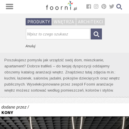
Sortuj
PRODUKTY
WNĘTRZA
ARCHITEKCI
Wyniki wyszukiwania wnętrz dla
tagu: recepcja
Anuluj
Poszukujesz pomysłu jak urządzić swój dom, mieszkanie,
apartament? Dobrze trafiłeś – do twojej dyspozycji oddajemy
obszerny katalog aranżacji wnętrz. Znajdziesz tutaj zdjęcia m.in.:
kuchni, łazienek, salonów, jadalni, pokojów dziecięcych oraz wnętrz
publicznych. Wyselekcjonowane przez zespół Foorni aranżacje
wnętrz możesz sortować według pomieszczeń, kolorów i stylów.
dodane przez /
KONY