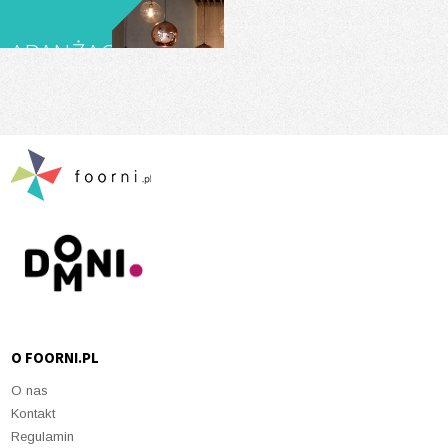
SOPOCIE
RESTAURACJI
ARANŻACJA
TAKO
WNĘTRZA
HOTELU
FAROS
O FOORNI.PL
O nas
Kontakt
Regulamin