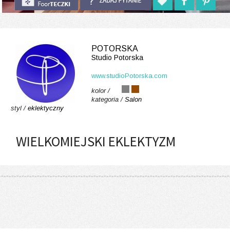
POTORSKA
Studio Potorska
www.studioPotorska.com
kolor /
kategoria /
Salon
styl /
eklektyczny
WIELKOMIEJSKI EKLEKTYZM