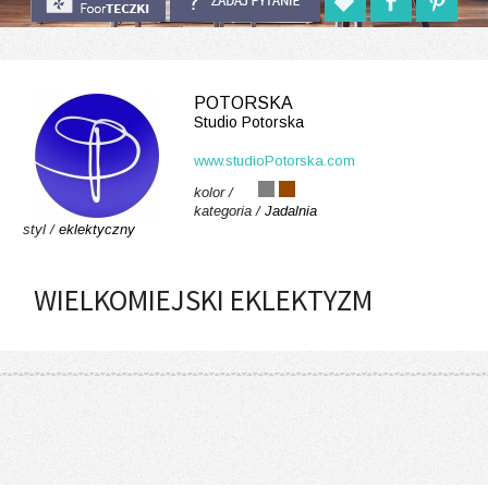
POTORSKA
Studio Potorska
www.studioPotorska.com
kolor /
kategoria /
Jadalnia
styl /
eklektyczny
WIELKOMIEJSKI EKLEKTYZM