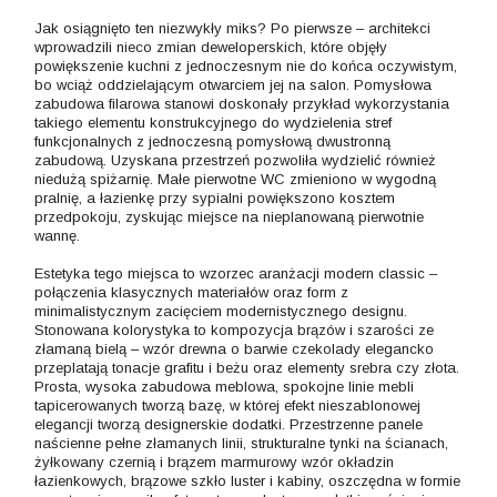
Jak osiągnięto ten niezwykły miks? Po pierwsze – architekci
wprowadzili nieco zmian deweloperskich, które objęły
powiększenie kuchni z jednoczesnym nie do końca oczywistym,
bo wciąż oddzielającym otwarciem jej na salon. Pomysłowa
zabudowa filarowa stanowi doskonały przykład wykorzystania
takiego elementu konstrukcyjnego do wydzielenia stref
funkcjonalnych z jednoczesną pomysłową dwustronną
zabudową. Uzyskana przestrzeń pozwoliła wydzielić również
niedużą spiżarnię. Małe pierwotne WC zmieniono w wygodną
pralnię, a łazienkę przy sypialni powiększono kosztem
przedpokoju, zyskując miejsce na nieplanowaną pierwotnie
wannę.
Estetyka tego miejsca to wzorzec aranżacji modern classic –
połączenia klasycznych materiałów oraz form z
minimalistycznym zacięciem modernistycznego designu.
Stonowana kolorystyka to kompozycja brązów i szarości ze
złamaną bielą – wzór drewna o barwie czekolady elegancko
przeplatają tonacje grafitu i beżu oraz elementy srebra czy złota.
Prosta, wysoka zabudowa meblowa, spokojne linie mebli
tapicerowanych tworzą bazę, w której efekt nieszablonowej
elegancji tworzą designerskie dodatki. Przestrzenne panele
naścienne pełne złamanych linii, strukturalne tynki na ścianach,
żyłkowany czernią i brązem marmurowy wzór okładzin
łazienkowych, brązowe szkło luster i kabiny, oszczędna w formie