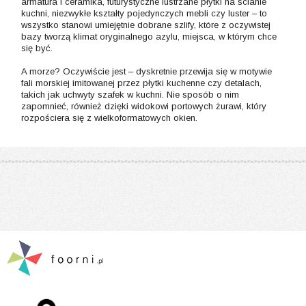
armatura i ceramika, futurystyczne lustrzane płytki na ścianie
kuchni, niezwykłe kształty pojedynczych mebli czy luster – to
wszystko stanowi umiejętnie dobrane szlify, które z oczywistej
bazy tworzą klimat oryginalnego azylu, miejsca, w którym chce
się być.
A morze? Oczywiście jest – dyskretnie przewija się w motywie
fali morskiej imitowanej przez płytki kuchenne czy detalach,
takich jak uchwyty szafek w kuchni. Nie sposób o nim
zapomnieć, również dzięki widokowi portowych żurawi, który
rozpościera się z wielkoformatowych okien.