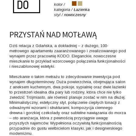
kolor /
kategoria /
Łazienka
styl /
nowoczesny
PRZYSTAŃ NAD MOTŁAWĄ
Dziś relacja z Gdańska, a dokładniej – z dużego, 100-
metrowego apartamentu zaaranżowanego i zrealizowanego pod
wynajem przez pracownię KODO. Eleganckie, nowoczesne
mieszkanie to przykład wzorcowego połączenia funkcjonalności
i nieszablonowej estetyki.
Mieszkanie o takim metrażu to zdecydowanie inwestycja pod
wynajem długoterminowy. Duża powierzchnia, obejmująca salon
z aneksem kuchennym, dwa pokoje, sypialnię oraz dwie łazienki
to przestrzeń idealna dla pary lub rodziny, która chce nie tylko
zwiedzić Trójmiasto, ale również planuje zostać w nim na dłużej.
Minimalistyczny, estetyczny styl, połączenie ciepłych tonacji z
odważnymi wzorami i strukturami, kompozycja ciemnego
drewna i gorzkiej czekolady oraz subtelne nawiązania do morza
– oto aranżacja, która z pewnością przyciągnie uwagę
przyszłych najemców. Wypełniona oczywistą funkcjonalnością
przypadnie do gustu wielbicielom klasyki, jak i designerskiego
modernizmu.