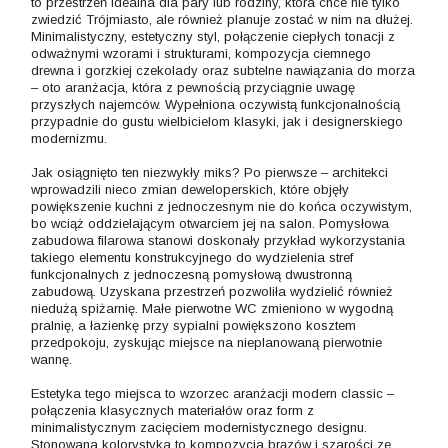
to przestrzeń idealna dla pary lub rodziny, która chce nie tylko
zwiedzić Trójmiasto, ale również planuje zostać w nim na dłużej.
Minimalistyczny, estetyczny styl, połączenie ciepłych tonacji z
odważnymi wzorami i strukturami, kompozycja ciemnego
drewna i gorzkiej czekolady oraz subtelne nawiązania do morza
– oto aranżacja, która z pewnością przyciągnie uwagę
przyszłych najemców. Wypełniona oczywistą funkcjonalnością
przypadnie do gustu wielbicielom klasyki, jak i designerskiego
modernizmu.
Jak osiągnięto ten niezwykły miks? Po pierwsze – architekci
wprowadzili nieco zmian deweloperskich, które objęły
powiększenie kuchni z jednoczesnym nie do końca oczywistym,
bo wciąż oddzielającym otwarciem jej na salon. Pomysłowa
zabudowa filarowa stanowi doskonały przykład wykorzystania
takiego elementu konstrukcyjnego do wydzielenia stref
funkcjonalnych z jednoczesną pomysłową dwustronną
zabudową. Uzyskana przestrzeń pozwoliła wydzielić również
niedużą spiżarnię. Małe pierwotne WC zmieniono w wygodną
pralnię, a łazienkę przy sypialni powiększono kosztem
przedpokoju, zyskując miejsce na nieplanowaną pierwotnie
wannę.
Estetyka tego miejsca to wzorzec aranżacji modern classic –
połączenia klasycznych materiałów oraz form z
minimalistycznym zacięciem modernistycznego designu.
Stonowana kolorystyka to kompozycja brązów i szarości ze