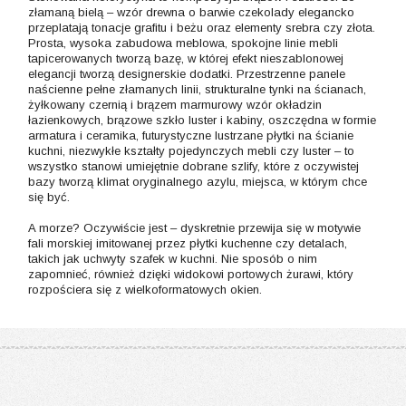
złamaną bielą – wzór drewna o barwie czekolady elegancko
przeplatają tonacje grafitu i beżu oraz elementy srebra czy złota.
Prosta, wysoka zabudowa meblowa, spokojne linie mebli
tapicerowanych tworzą bazę, w której efekt nieszablonowej
elegancji tworzą designerskie dodatki. Przestrzenne panele
naścienne pełne złamanych linii, strukturalne tynki na ścianach,
żyłkowany czernią i brązem marmurowy wzór okładzin
łazienkowych, brązowe szkło luster i kabiny, oszczędna w formie
armatura i ceramika, futurystyczne lustrzane płytki na ścianie
kuchni, niezwykłe kształty pojedynczych mebli czy luster – to
wszystko stanowi umiejętnie dobrane szlify, które z oczywistej
bazy tworzą klimat oryginalnego azylu, miejsca, w którym chce
się być.
A morze? Oczywiście jest – dyskretnie przewija się w motywie
fali morskiej imitowanej przez płytki kuchenne czy detalach,
takich jak uchwyty szafek w kuchni. Nie sposób o nim
zapomnieć, również dzięki widokowi portowych żurawi, który
rozpościera się z wielkoformatowych okien.