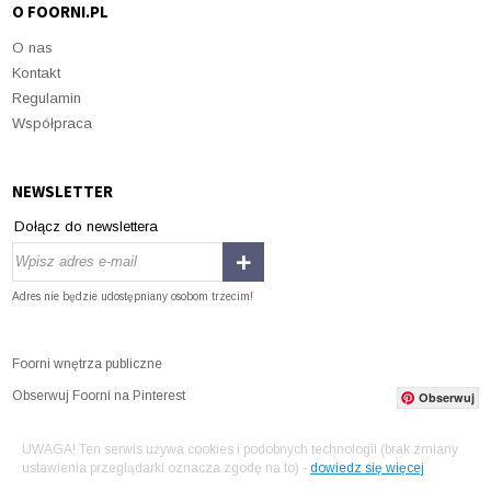
O FOORNI.PL
O nas
Kontakt
Regulamin
Współpraca
NEWSLETTER
Dołącz do newslettera
Adres nie będzie udostępniany osobom trzecim!
Foorni wnętrza publiczne
Obserwuj Foorni na Pinterest
Obserwuj
UWAGA! Ten serwis używa cookies i podobnych technologii (brak zmiany
ustawienia przeglądarki oznacza zgodę na to) -
dowiedz się więcej