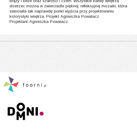
brązy i beże oraz szarości i czerń. Wszystkie barwy wnętrza
dostrzec można w zwierciadle pięknej, refleksyjnej mozaiki, która
stanowiła tak naprawdę punkt wyjścia przy projektowaniu
kolorystyki wnętrza. Projekt: Agnieszka Powalacz
Projektant: Agnieszka Powalacz