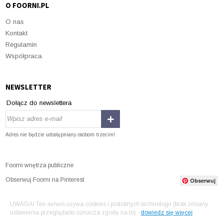
O FOORNI.PL
O nas
Kontakt
Regulamin
Współpraca
NEWSLETTER
Dołącz do newslettera
Adres nie będzie udostępniany osobom trzecim!
Foorni wnętrza publiczne
Obserwuj Foorni na Pinterest
Obserwuj
UWAGA! Ten serwis używa cookies i podobnych technologii (brak zmiany
ustawienia przeglądarki oznacza zgodę na to) -
dowiedz się więcej