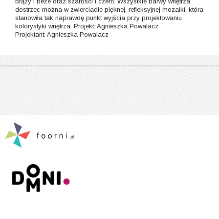
brązy i beże oraz szarości i czerń. Wszystkie barwy wnętrza
dostrzec można w zwierciadle pięknej, refleksyjnej mozaiki, która
stanowiła tak naprawdę punkt wyjścia przy projektowaniu
kolorystyki wnętrza. Projekt: Agnieszka Powalacz
Projektant: Agnieszka Powalacz