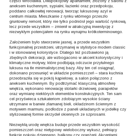
części Wrocławia. Dwupokojowy apartament, złożony z salonu z
aneksem kuchennym, sypialni, łazienki oraz przedpokoju,
poddano całkowitej renowacji, tworząc luksusowy azyl w
centrum miasta. Mieszkanie z rynku wtórnego przeszło
gruntowny remont, który nie tylko podniósł jego wartość rynkową,
lecz przede wszystkim – zmienił w atrakcyjną inwestycję z
niezwykłym potencjałem na rynku wynajmu krótkoterminowego.
Założeniem było stworzenie jasnej, a przede wszystkim
funkcjonalnej przestrzeni, utrzymanej w stylistyce modern classic
i w stonowanej kolorystyce. Dlatego też pozbawiono ją
zbędnych dekoracji, ale wzbogacono w akcent kolorystyczny i
klimatyczne motywy, które podbijają odczucie przytulnego
luksusu na tle minimalistycznej bazy. Aby ten cel osiągnąć,
dokonano przesunięć w układzie pomieszczeń – stara kuchnia
przeobraziła się w pokój kąpielowy, a salon połączono z
aneksem kuchennym. By podtrzymać klasyczną atmosferę
wnętrza, wykonano renowację stolarki drzwiowej, parapetów
oraz wymianę niektórych elementów konstrukcyjnych. Ten sam
cel przyświeca sztukateriom zdobiącym wysokie ściany
utrzymane w barwie złamanej bieli, okładzinom ściennym z
motywem marmuru, podłodze z paneli układanych w jodełkę czy
stylizowanej formie skrzydeł okiennych ze szprosami.
Niezwykłą urodę wnętrza buduje przede wszystkim wysokość
pomieszczeń oraz nietypowy wieloboczny wykusz, pełniący
funkcję pokoju dziennego, balkonu czy oranżerii. Akcentami,