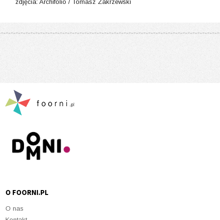
zdjęcia: Archifolio​ / Tomasz Zakrzewski​
O FOORNI.PL
O nas
Kontakt