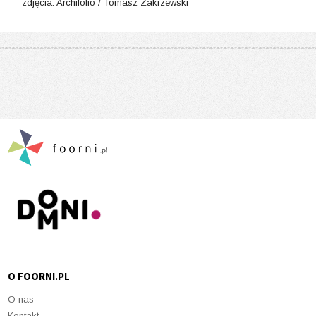
zdjęcia: Archifolio​ / Tomasz Zakrzewski​
O FOORNI.PL
O nas
Kontakt