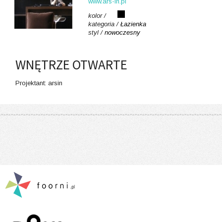
www.ars-in.pl
kolor /
kategoria /
Łazienka
styl /
nowoczesny
WNĘTRZE OTWARTE
Projektant: arsin