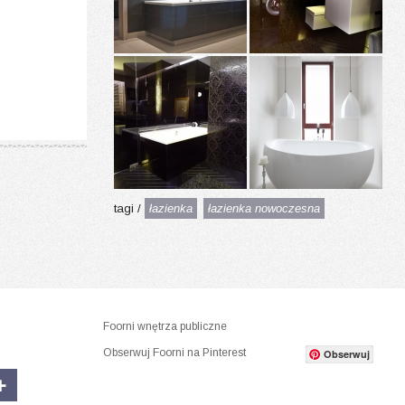
tagi /
łazienka
łazienka nowoczesna
Foorni wnętrza publiczne
Obserwuj Foorni na Pinterest
Obserwuj