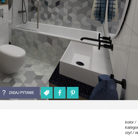
kolor /
kategor
styl /
n