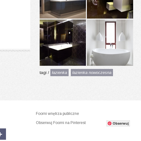
tagi /
łazienka
łazienka nowoczesna
Foorni wnętrza publiczne
Obserwuj Foorni na Pinterest
Obserwuj