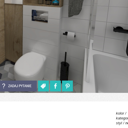
kolor /
kategor
styl /
n