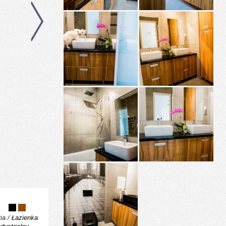
ia /
Łazienka