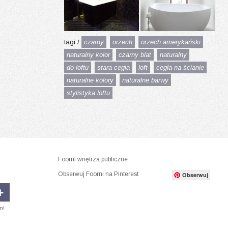
tagi /
czarny
orzech
orzech amerykański
naturalny kolor
czarny blat
naturalny
do loftu
stara cegła
loft
cegła na ścianie
naturalne kolory
naturalne barwy
stylistyka loftu
Foorni wnętrza publiczne
Obserwuj Foorni na Pinterest
Obserwuj
m!