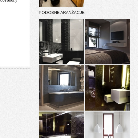
ndustrialny
PODOBNE ARANŻACJE: