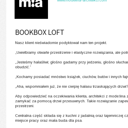
www.modelina-architekci.com
BOOKBOX LOFT
Nasz klient nieświadomie podyktował nam ten projekt.
„Uwielbiamy otwarte przestrzenie i elastyczne rozwiązania, ale pot
„Jesteśmy hałaśliwi; głośno gadamy przy jedzeniu, głośno słucha
obudzić.”
„Kochamy posiadać mnóstwo książek, ciuchów, butów i innych fajn
„Aha, wspomniałem już, że nie cierpię hałasu trzaskających drzwi
Aby odpowiedzieć na oczekiwania klienta, architekci z mode:lina z
zamykać za pomocą drzwi przesuwnych. Takie rozwiązanie zapewn
przestrzeni.
Centralna część składa się z kuchni z jadalnią oraz tajemniczej c
miejsce pracy oraz mała buda dla psa.