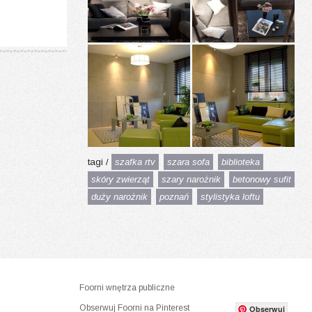
tagi /
szafka rtv
szara sofa
biblioteka
skóry zwierząt
szary narożnik
betonowy sufit
duży narożnik
poznań
stylistyka loftu
Foorni wnętrza publiczne
Obserwuj Foorni na Pinterest
Obserwuj