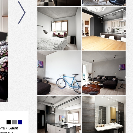
/
ria /
Salon