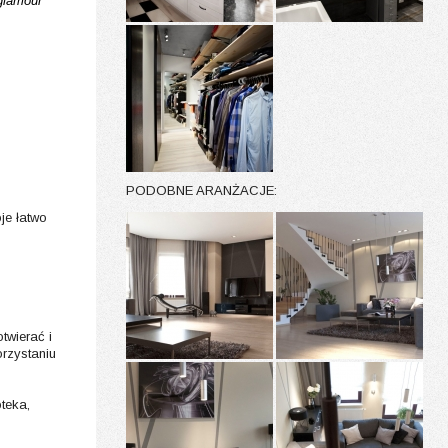
glamour
PODOBNE ARANŻACJE:
je łatwo
twierać i
rzystaniu
teka,