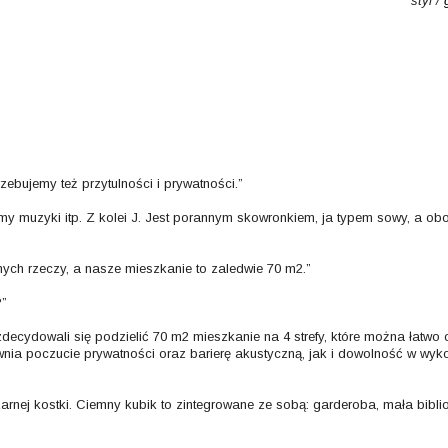
styl /
rzebujemy też przytulności i prywatności.”
my muzyki itp. Z kolei J. Jest porannym skowronkiem, ja typem sowy, a obo
ych rzeczy, a nasze mieszkanie to zaledwie 70 m2.”
?”
decydowali się podzielić 70 m2 mieszkanie na 4 strefy, które można łatwo o
ia poczucie prywatności oraz barierę akustyczną, jak i dowolność w wyko
zarnej kostki. Ciemny kubik to zintegrowane ze sobą: garderoba, mała biblio