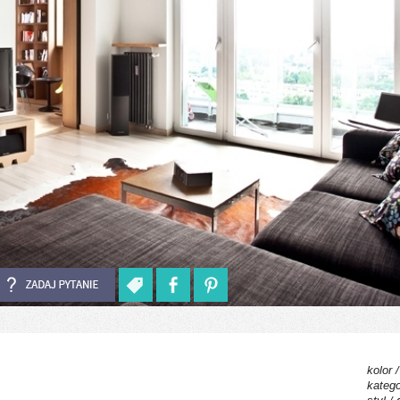
kolor 
katego