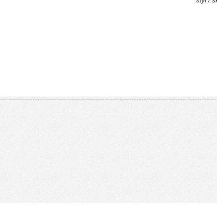
styl /
s