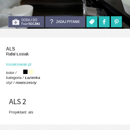
ALS
Rafał Łosiak
losiaksiwiak.pl
kolor /
kategoria /
Łazienka
styl /
nowoczesny
ALS 2
Projektant: als