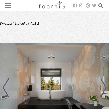
/
/
Wnętrza
Łazienka
ALS 2