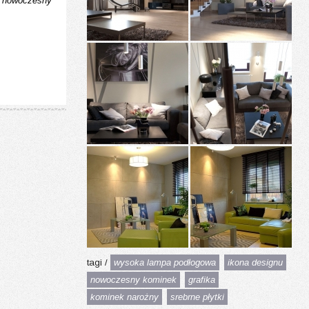
/
nowoczesny
tagi /
wysoka lampa podłogowa
ikona designu
nowoczesny kominek
grafika
kominek narożny
srebrne płytki