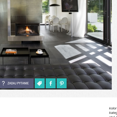
kolor
kateg