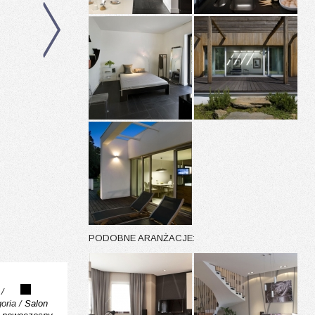
PODOBNE ARANŻACJE:
 /
oria /
Salon