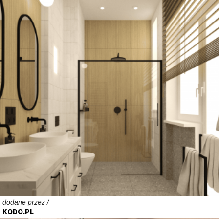
dodane przez /
KODO.PL