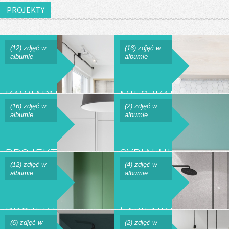
PROJEKTY
(12) zdjęć w
(16) zdjęć w
albumie
albumie
KAWIARNIA
MIESZKANIE
| LOKAL
85M2
(16) zdjęć w
(2) zdjęć w
albumie
albumie
CAFE
PRAGA
PROJEKT
SYPIALNIA
MIESZKANIA
13M2 |
(12) zdjęć w
(4) zdjęć w
albumie
albumie
132M2 |
MIESZKANIE
MOKOTÓW
BIAŁOŁĘKA
PROJEKT
ŁAZIENKA
MIESZKANIA
7M2 |
(6) zdjęć w
(2) zdjęć w