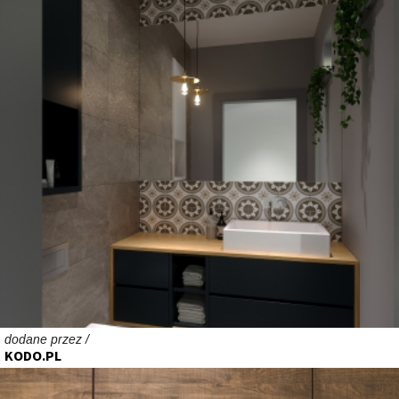
dodane przez /
KODO.PL