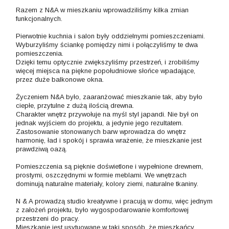
Razem z N&A w mieszkaniu wprowadziliśmy kilka zmian
funkcjonalnych.
Pierwotnie kuchnia i salon były oddzielnymi pomieszczeniami.
Wyburzyliśmy ściankę pomiędzy nimi i połączyliśmy te dwa
pomieszczenia.
Dzięki temu optycznie zwiększyliśmy przestrzeń, i zrobiliśmy
więcej miejsca na piękne popołudniowe słońce wpadające,
przez duże balkonowe okna.
Życzeniem N&A było, zaaranżować mieszkanie tak, aby było
ciepłe, przytulne z dużą ilością drewna.
Charakter wnętrz przywołuje na myśl styl japandi. Nie był on
jednak wyjściem do projektu, a jedynie jego rezultatem.
Zastosowanie stonowanych barw wprowadza do wnętrz
harmonię, ład i spokój i sprawia wrażenie, że mieszkanie jest
prawdziwą oazą.
Pomieszczenia są pięknie doświetlone i wypełnione drewnem,
prostymi, oszczędnymi w formie meblami. We wnętrzach
dominują naturalne materiały, kolory ziemi, naturalne tkaniny.
N & A prowadzą studio kreatywne i pracują w domu, więc jednym
z założeń projektu, było wygospodarowanie komfortowej
przestrzeni do pracy.
Mieszkanie jest usytuowane w taki sposób, że mieszkańcy