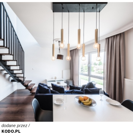
dodane przez /
KODO.PL