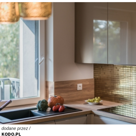
dodane przez /
KODO.PL