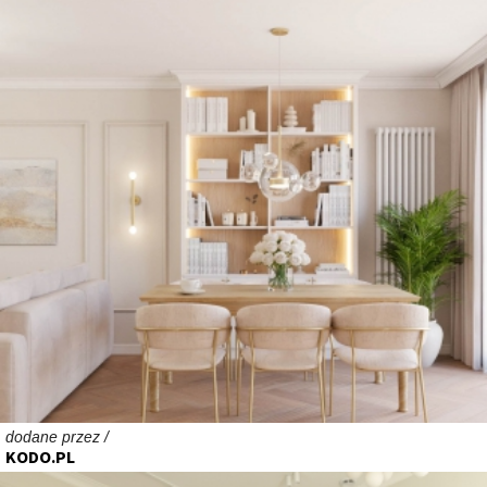
dodane przez /
KODO.PL