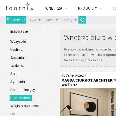
WNĘTRZA
PRODUKTY
F
▼
▼
99
wnętrz
Styl
Kolor
Sortuj
Inspiracje
Wnętrza biura w
Wszystkie
Pracownia, gabinet, a może biuro
Kuchnia
Przekonaj się, że w kilku propon
Jadalnia
także bardzo praktyczne.
Łazienka
Salon
dodane przez /
MAGDA CIURKOT ARCHITEKT
Sypialnia
WNĘTRZ
Pokój dziecięcy
Biuro w domu
Wnętrza publiczne
Hol