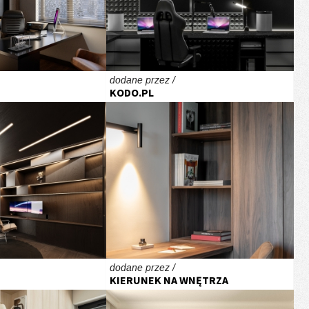
dodane przez /
KODO.PL
dodane przez /
KIERUNEK NA WNĘTRZA