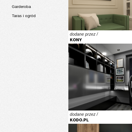
Garderoba
Taras i ogród
dodane przez /
KONY
dodane przez /
KODO.PL