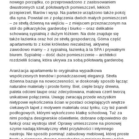
nowego porządku, co przeprowadzono z zastosowaniem
dwustronnych szaf, półotwartych pomieszczeń, lekkich
przepierzeń, filarów i wysp. Na parterze urządzono także pokój
dla syna. Powstał on z połączenia dwóch małych pomieszczeń
– ze strefą dzienną na wejściu – z miejscem przeznaczonym na
stół do piłkarzyków, garderobę i biurko – oraz delikatnie
schowaną sypialnią z dużym łóżkiem. Na dole znajduje się
także łazienka oraz hol ze strefą gospodarczą. Górna część
apartamentu to z kolei królestwo niezależnej, aktywnej
zawodowo mamy – z sypialnią, łazienką à la SPA i prywatnym
biurem. Sypialnię – dość duże pomieszczenie – architekci
rozdzielili ścianą, która ukrywa za sobą półotwartą garderobę.
Aranżacja apartamentu to oryginalna wypadkowa
współczesnych trendów i ponadczasowej elegancji. Strefa
dzienna bazuje na nowoczesności, w doskonały sposób łącząc
naturalne materiały i proste formy. Biel, ciepłe brązy drewna,
paleta odcieni taupe oraz zdecydowana, matowa czerń tworzą
unikatowe połączenia. Uwagę zwracają przede wszystkim
nietypowe wykończenia ścian w postaci ocieplających wnętrze
ciekawych tapet z motywem materiału oraz tynku, czy też paneli
podłogowych, którymi wykończono klatkę schodową. Tuż za
nimi podąża designerskie oświetlenie, dobrane odpowiednio do
funkcji oraz wystroju stref. Oprawy umieszczone na pionowej
szynie nadają klimatyczny efekt przytulności i intymnego
nastroju. Nie sposób pominąć zabudowy meblowej, której proste