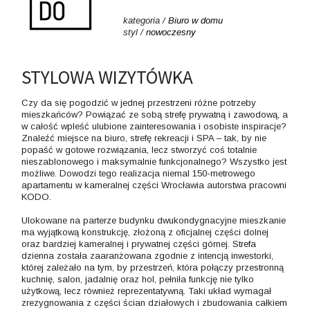
kategoria /
Biuro w domu
styl /
nowoczesny
STYLOWA WIZYTÓWKA
Czy da się pogodzić w jednej przestrzeni różne potrzeby
mieszkańców? Powiązać ze sobą strefę prywatną i zawodową, a
w całość wpleść ulubione zainteresowania i osobiste inspiracje?
Znaleźć miejsce na biuro, strefę rekreacji i SPA – tak, by nie
popaść w gotowe rozwiązania, lecz stworzyć coś totalnie
nieszablonowego i maksymalnie funkcjonalnego? Wszystko jest
możliwe. Dowodzi tego realizacja niemal 150-metrowego
apartamentu w kameralnej części Wrocławia autorstwa pracowni
KODO.
Ulokowane na parterze budynku dwukondygnacyjne mieszkanie
ma wyjątkową konstrukcję, złożoną z oficjalnej części dolnej
oraz bardziej kameralnej i prywatnej części górnej. Strefa
dzienna została zaaranżowana zgodnie z intencją inwestorki,
której zależało na tym, by przestrzeń, która połączy przestronną
kuchnię, salon, jadalnię oraz hol, pełniła funkcję nie tylko
użytkową, lecz również reprezentatywną. Taki układ wymagał
zrezygnowania z części ścian działowych i zbudowania całkiem