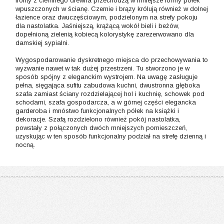
fronty z ciemnego drewna przechodzą w mniejsze formy półek
wpuszczonych w ścianę. Czernie i brązy królują również w dolnej
łazience oraz dwuczęściowym, podzielonym na strefy pokoju
dla nastolatka. Jaśniejszą, krążącą wokół bieli i beżów,
dopełnioną zielenią kobiecą kolorystykę zarezerwowano dla
damskiej sypialni.
Wygospodarowanie dyskretnego miejsca do przechowywania to
wyzwanie nawet w tak dużej przestrzeni. Tu stworzono je w
sposób spójny z eleganckim wystrojem. Na uwagę zasługuje
pełna, sięgająca sufitu zabudowa kuchni, dwustronna głęboka
szafa zamiast ściany rozdzielającej hol i kuchnię, schowek pod
schodami, szafa gospodarcza, a w górnej części elegancka
garderoba i mnóstwo funkcjonalnych półek na książki i
dekoracje. Szafą rozdzielono również pokój nastolatka,
powstały z połączonych dwóch mniejszych pomieszczeń,
uzyskując w ten sposób funkcjonalny podział na strefę dzienną i
nocną.