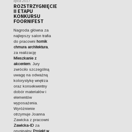
lipca 2017
ROZSTRZYGNIĘCIE
II ETAPU
KONKURSU
FOORNIFEST
Nagroda główna za
najlepszy salon trafia
do pracowni
hornik
chmura architektura
,
za realizację
Mieszkanie z
akcentem
. Jury
zwróciło szczególną
uwagę na odważną
kolorystykę wnętrza
oraz konsekwentny
dobór materiałów i
elementów
wyposażenia.
Wyróżnienie
otrzymuje Joanna
Zawicka z pracowni
Zawicka-ID
za
oryginalny
Projekt w