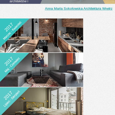
architektów i
projektantów wnętrz
Anna Maria Sokołowska Architektura Wnętrz
do zgłaszania
realizacji.
Interesuje Cię inna
kategoria?
Przejdź
do konkursu
Wnętrza Publiczne