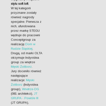
stylu soft loft
.
W tej kategorii
przyznane zostały
również nagrody
specjalne. Pierwsza z
nich, ufundowana
przez markę STEGU
wędruje do pracowni
Conceptgroup za
realizację
Dom w
Rudzie Śląskiej
.
Drugą, od marki OLTA
otrzymuje Indyvidea
group za wnętrze
Męski Żoliborz
.
Jury doceniło również
następujące
realizacje:
Męski
Żoliborz
(Indyvidea
group),
Wnetrze-DG
(081 architekci),
JT
GRUPA - Powiśle III
(JT GRUPA),