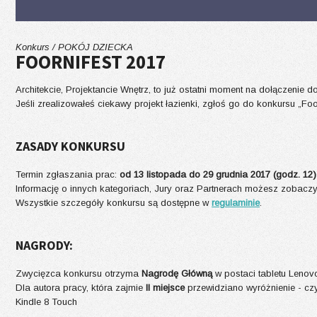
Konkurs / POKÓJ DZIECKA
FOORNIFEST 2017
Architekcie, Projektancie Wnętrz, to już ostatni moment na dołączenie 
Jeśli zrealizowałeś ciekawy projekt łazienki, zgłoś go do konkursu „F
ZASADY KONKURSU
Termin zgłaszania prac:
od 13 listopada do 29 grudnia 2017 (godz. 12)
Informację o innych kategoriach, Jury oraz Partnerach możesz zobacz
Wszystkie szczegóły konkursu są dostępne w
regulaminie
.
NAGRODY:
Zwycięzca konkursu otrzyma
Nagrodę Główną
w postaci tabletu Lenov
Dla autora pracy, która zajmie
II miejsce
przewidziano wyróżnienie - cz
Kindle 8 Touch