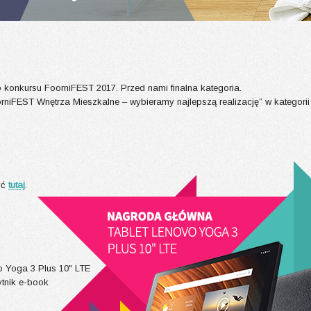
do konkursu FoorniFEST 2017. Przed nami finalna kategoria.
oorniFEST Wnętrza Mieszkalne – wybieramy najlepszą realizację” w kategori
yć
tutaj
.
o Yoga 3 Plus 10" LTE
ytnik e-book