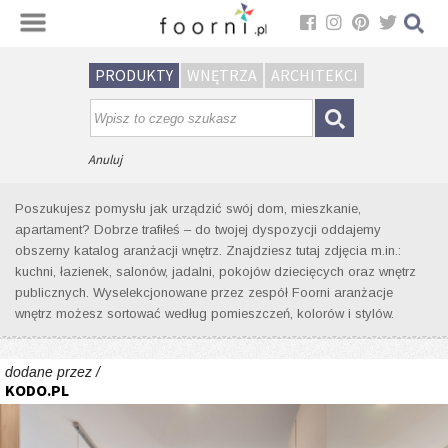
Sortuj
PRODUKTY
WNĘTRZA
ARCHITEKCI
Wyniki wyszukiwania wnętrz dla
tagu: zabudowa w kształcie litery u
Anuluj
Poszukujesz pomysłu jak urządzić swój dom, mieszkanie,
apartament? Dobrze trafiłeś – do twojej dyspozycji oddajemy
obszerny katalog aranżacji wnętrz. Znajdziesz tutaj zdjęcia m.in.:
kuchni, łazienek, salonów, jadalni, pokojów dziecięcych oraz wnętrz
publicznych. Wyselekcjonowane przez zespół Foorni aranżacje
wnętrz możesz sortować według pomieszczeń, kolorów i stylów.
dodane przez /
KODO.PL