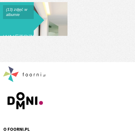
(13) zdjęć w
albumie
WNĘTRZE
DOMU
JEDNORODZINNEGO\NW
STRÓŻY
O FOORNI.PL