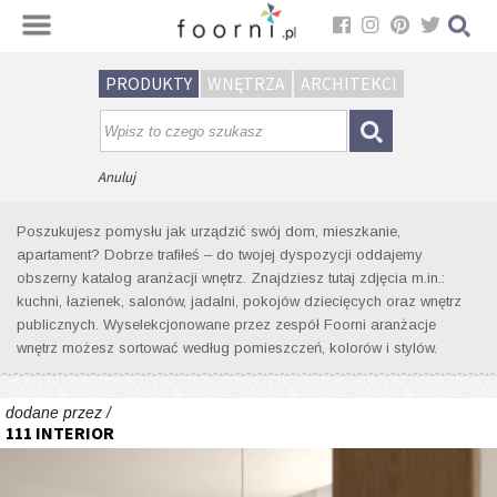
Sortuj
PRODUKTY
WNĘTRZA
ARCHITEKCI
Wyniki wyszukiwania wnętrz dla
tagu: minimalistyczny design
Anuluj
Poszukujesz pomysłu jak urządzić swój dom, mieszkanie,
apartament? Dobrze trafiłeś – do twojej dyspozycji oddajemy
obszerny katalog aranżacji wnętrz. Znajdziesz tutaj zdjęcia m.in.:
kuchni, łazienek, salonów, jadalni, pokojów dziecięcych oraz wnętrz
publicznych. Wyselekcjonowane przez zespół Foorni aranżacje
wnętrz możesz sortować według pomieszczeń, kolorów i stylów.
dodane przez /
111 INTERIOR