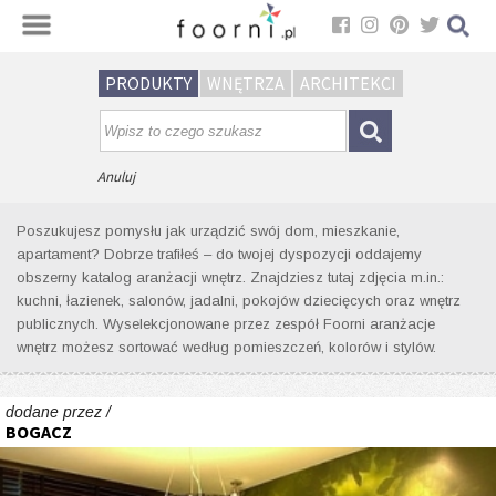
Sortuj
PRODUKTY
WNĘTRZA
ARCHITEKCI
Wyniki wyszukiwania wnętrz dla
tagu: kwadratowy stół
Anuluj
Poszukujesz pomysłu jak urządzić swój dom, mieszkanie,
apartament? Dobrze trafiłeś – do twojej dyspozycji oddajemy
obszerny katalog aranżacji wnętrz. Znajdziesz tutaj zdjęcia m.in.:
kuchni, łazienek, salonów, jadalni, pokojów dziecięcych oraz wnętrz
publicznych. Wyselekcjonowane przez zespół Foorni aranżacje
wnętrz możesz sortować według pomieszczeń, kolorów i stylów.
dodane przez /
BOGACZ