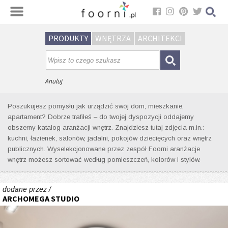
Sortuj
PRODUKTY
WNĘTRZA
ARCHITEKCI
Wyniki wyszukiwania wnętrz dla
tagu: drzwi chowane w ścianie
Anuluj
Poszukujesz pomysłu jak urządzić swój dom, mieszkanie,
apartament? Dobrze trafiłeś – do twojej dyspozycji oddajemy
obszerny katalog aranżacji wnętrz. Znajdziesz tutaj zdjęcia m.in.:
kuchni, łazienek, salonów, jadalni, pokojów dziecięcych oraz wnętrz
publicznych. Wyselekcjonowane przez zespół Foorni aranżacje
wnętrz możesz sortować według pomieszczeń, kolorów i stylów.
dodane przez /
ARCHOMEGA STUDIO