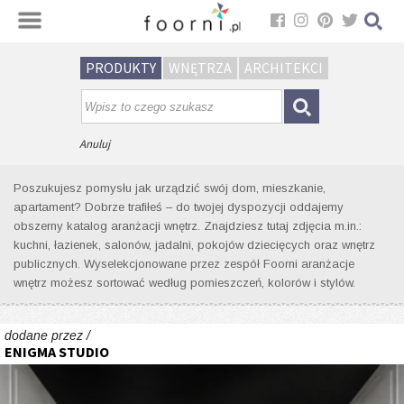
Sortuj
PRODUKTY
WNĘTRZA
ARCHITEKCI
Wyniki wyszukiwania wnętrz dla
tagu: beton
Anuluj
Poszukujesz pomysłu jak urządzić swój dom, mieszkanie,
apartament? Dobrze trafiłeś – do twojej dyspozycji oddajemy
obszerny katalog aranżacji wnętrz. Znajdziesz tutaj zdjęcia m.in.:
kuchni, łazienek, salonów, jadalni, pokojów dziecięcych oraz wnętrz
publicznych. Wyselekcjonowane przez zespół Foorni aranżacje
wnętrz możesz sortować według pomieszczeń, kolorów i stylów.
dodane przez /
ENIGMA STUDIO