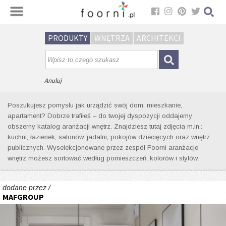
Sortuj
PRODUKTY
WNĘTRZA
ARCHITEKCI
Wyniki wyszukiwania wnętrz dla
tagu: bateria wannowa
Anuluj
Poszukujesz pomysłu jak urządzić swój dom, mieszkanie,
apartament? Dobrze trafiłeś – do twojej dyspozycji oddajemy
obszerny katalog aranżacji wnętrz. Znajdziesz tutaj zdjęcia m.in.:
kuchni, łazienek, salonów, jadalni, pokojów dziecięcych oraz wnętrz
publicznych. Wyselekcjonowane przez zespół Foorni aranżacje
wnętrz możesz sortować według pomieszczeń, kolorów i stylów.
dodane przez /
MAFGROUP