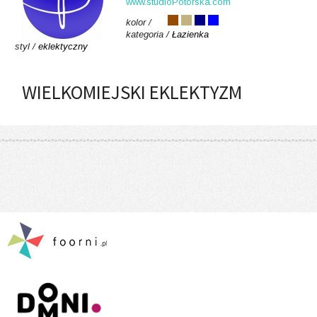
www.studioPotorska.com
kolor /
kategoria /
Łazienka
styl /
eklektyczny
WIELKOMIEJSKI EKLEKTYZM