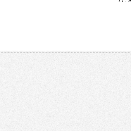
styl /
s