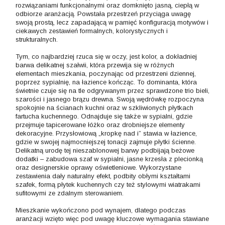
rozwiązaniami funkcjonalnymi oraz domknięto jasną, ciepłą w
odbiorze aranżacją. Powstała przestrzeń przyciąga uwagę
swoją prostą, lecz zapadającą w pamięć konfiguracją motywów i
ciekawych zestawień formalnych, kolorystycznych i
strukturalnych.
Tym, co najbardziej rzuca się w oczy, jest kolor, a dokładniej
barwa delikatnej szałwii, która przewija się w różnych
elementach mieszkania, poczynając od przestrzeni dziennej,
poprzez sypialnię, na łazience kończąc. To dominanta, która
świetnie czuje się na tle odgrywanym przez sprawdzone trio bieli,
szarości i jasnego brązu drewna. Swoją wędrówkę rozpoczyna
spokojnie na ścianach kuchni oraz w szkliwionych płytkach
fartucha kuchennego. Odnajduje się także w sypialni, gdzie
przejmuje tapicerowane łóżko oraz drobniejsze elementy
dekoracyjne. Przysłowiową „kropkę nad i” stawia w łazience,
gdzie w swojej najmocniejszej tonacji zajmuje płytki ścienne.
Delikatną urodę tej nieszablonowej barwy podbijają beżowe
dodatki – zabudowa szaf w sypialni, jasne krzesła z plecionką
oraz designerskie oprawy oświetleniowe. Wykorzystane
zestawienia dały naturalny efekt, podbity obłymi kształtami
szafek, formą płytek kuchennych czy też stylowymi wiatrakami
sufitowymi ze zdalnym sterowaniem.
Mieszkanie wykończono pod wynajem, dlatego podczas
aranżacji wzięto więc pod uwagę kluczowe wymagania stawiane