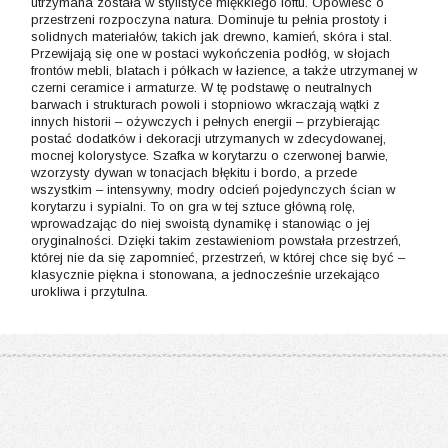
utrzymana została w stylistyce miękkiego loftu. Opowieść o
przestrzeni rozpoczyna natura. Dominuje tu pełnia prostoty i
solidnych materiałów, takich jak drewno, kamień, skóra i stal.
Przewijają się one w postaci wykończenia podłóg, w słojach
frontów mebli, blatach i półkach w łazience, a także utrzymanej w
czerni ceramice i armaturze. W tę podstawę o neutralnych
barwach i strukturach powoli i stopniowo wkraczają wątki z
innych historii – ożywczych i pełnych energii – przybierając
postać dodatków i dekoracji utrzymanych w zdecydowanej,
mocnej kolorystyce. Szafka w korytarzu o czerwonej barwie,
wzorzysty dywan w tonacjach błękitu i bordo, a przede
wszystkim – intensywny, modry odcień pojedynczych ścian w
korytarzu i sypialni. To on gra w tej sztuce główną rolę,
wprowadzając do niej swoistą dynamikę i stanowiąc o jej
oryginalności. Dzięki takim zestawieniom powstała przestrzeń,
której nie da się zapomnieć, przestrzeń, w której chce się być –
klasycznie piękna i stonowana, a jednocześnie urzekająco
urokliwa i przytulna.