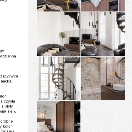
rom
codzienną
nżacyjnych
gancka,
torii
z czystą
 z płyty
ija się w
 drobne
y kolor
 rodzaju