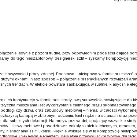
ołączenie jedynie z pozoru trudne, przy odpowiednim podejściu dające og
dodamy do tego nieszablonowy, designerski szlif – zyskamy kompozycję nie
echowywania i pracy zdalnej. Podstawa – nietypowa w formie przestrzeń o
z dużymi oknami. Nasz sposób – połączenie przemyślanych rozwiązań ara
ch trendach. W efekcie powstała zaskakująca wizualnie, klasycznie ele
az ich kontynuacja w formie balustrady, swą surowością nawiązujące do his
etyczną mieszkania jest wykorzystanie ciemnego brązu skontrastowanego 
 podłogi czy drzwi, oraz zabudowy meblowej – niemal w całości wykonanej
ozłożystą kanapą w zbliżonym odcieniu. Biel rządzi na ścianach oraz przew
 dla subtelnych dekoracji. Na motyw przewodni, spajający wszystkie strefy
entów – listwy meblowe i posadzkowe, cokoły szafek kuchennych, armatura,
, nienachalny szlif luksusu. Pięknie wpisuje się w tę kompozycję nietypow
odłogowe. Ciekawym elementem, delikatnie przywołującym typowy dla tego