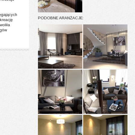
ięgających
PODOBNE ARANŻACJE:
kreację
oliła
egów