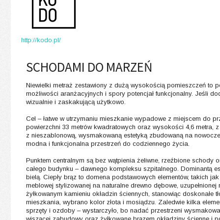
http://kodo.pl/
SCHODAMI DO MARZEŃ
Niewielki metraż zestawiony z dużą wysokością pomieszczeń to p
możliwości aranżacyjnych i spory potencjał funkcjonalny. Jeśli 
wizualnie i zaskakującą użytkowo.
Cel – łatwe w utrzymaniu mieszkanie wypadowe z miejscem do prz
powierzchni 33 metrów kwadratowych oraz wysokości 4,6 metra, 
z nieszablonową, wysmakowaną estetyką zbudowaną na nowoczesny
modna i funkcjonalna przestrzeń do codziennego życia.
Punktem centralnym są bez wątpienia żeliwne, rzeźbione schody or
całego budynku – dawnego kompleksu szpitalnego. Dominantą est
bielą. Ciepły brąz to domena podstawowych elementów, takich jak
meblowej stylizowanej na naturalne drewno dębowe, uzupełnionej r
żyłkowanym kamieniu okładzin ściennych, stanowiąc doskonałe tło
mieszkania, wybrano kolor złota i mosiądzu. Zaledwie kilka elem
sprzęty i ozdoby – wystarczyło, bo nadać przestrzeni wysmakowany
wiszącej zabudowy oraz żyłkowane brązem okładziny ścienne i p