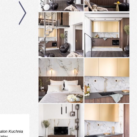
alon
Kuchnia
ialny