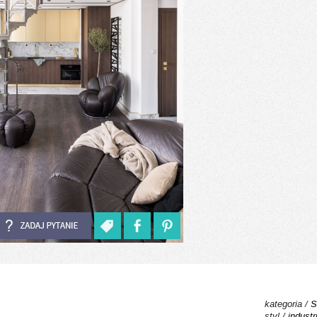
kategoria /
S
styl /
industr