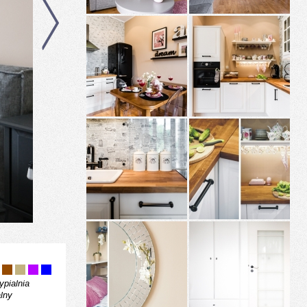
ypialnia
lny