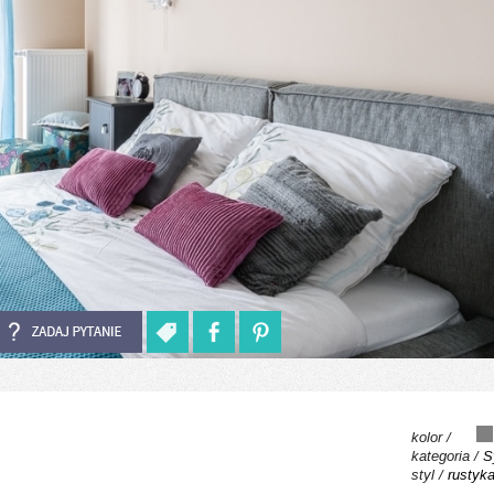
kolor /
kategoria /
S
styl /
rustyka