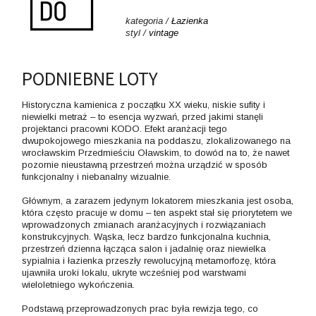
kategoria /
Łazienka
styl /
vintage
PODNIEBNE LOTY
Historyczna kamienica z początku XX wieku, niskie sufity i
niewielki metraż – to esencja wyzwań, przed jakimi stanęli
projektanci pracowni KODO. Efekt aranżacji tego
dwupokojowego mieszkania na poddaszu, zlokalizowanego na
wrocławskim Przedmieściu Oławskim, to dowód na to, że nawet
pozornie nieustawną przestrzeń można urządzić w sposób
funkcjonalny i niebanalny wizualnie.
Głównym, a zarazem jedynym lokatorem mieszkania jest osoba,
która często pracuje w domu – ten aspekt stał się priorytetem we
wprowadzonych zmianach aranżacyjnych i rozwiązaniach
konstrukcyjnych. Wąska, lecz bardzo funkcjonalna kuchnia,
przestrzeń dzienna łącząca salon i jadalnię oraz niewielka
sypialnia i łazienka przeszły rewolucyjną metamorfozę, która
ujawniła uroki lokalu, ukryte wcześniej pod warstwami
wieloletniego wykończenia.
Podstawą przeprowadzonych prac była rewizja tego, co