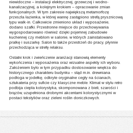
niewidoczne – instalacji elektrycznej, grzewczej i wodno-
kanalizacyjnej, a kolejnym krokiem – opracowanie zmian
funkcjonalnych. W tym zakresie największą metamorfozę
przeszła łazienka, w której wannę zastąpiono strefą prysznicową
typu walk-in. Całkowicie zmieniono układ i wyposażenie,
dodano szafki. Przestronne miejsce do przechowywania
wygospodarowano również dzięki pojemnej zabudowie
kuchennej czy meblom w salonie, w których zainstalowano
pralkę i suszarkę. Salon to także przestrzeń do pracy, płynnie
przechodząca w strefę relaksu.
Ostatni krok i zwieńczenie aranżacji stanowią elementy
wykończenia i wyposażenia oraz wizualne aspekty ich wyboru.
Założeniem było w tym przypadku dostosowanie wnętrza do
historycznego charakteru budynku – stąd m.in. drewniana
podłoga w jodełkę, odkryte oryginalne cegły na ścianach,
sztukateria przy suficie czy klasyczne meble. Klimat w stylu retro
podbija ciepła kolorystyka, skomponowana z bieli, szarości i
brązów, uzupełniona drobnymi akcentami kolorystycznymi w
postaci tekstyliów oraz zieleni roślin doniczkowych.