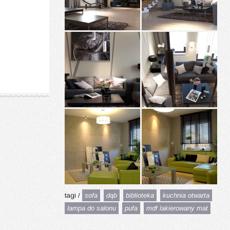
tagi /
sofa
dąb
biblioteka
kuchnia otwarta
lampa do salonu
pufa
mdf lakierowany mat