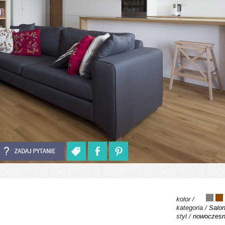
kolor /
kategoria /
Salo
styl /
nowoczes