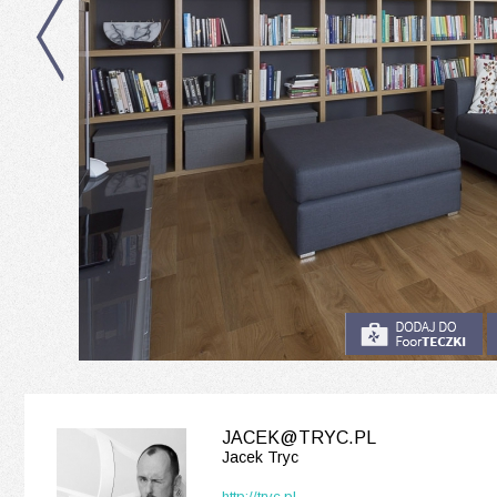
JACEK@TRYC.PL
Jacek Tryc
http://tryc.pl