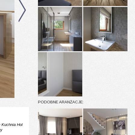
PODOBNE ARANŻACJE:
n
Kuchnia
Hol
ny