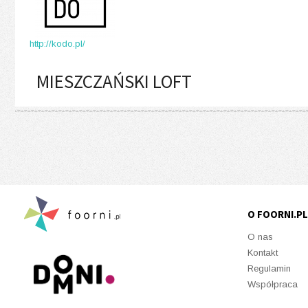
http://kodo.pl/
MIESZCZAŃSKI LOFT
O FOORNI.PL
O nas
Kontakt
Regulamin
Współpraca