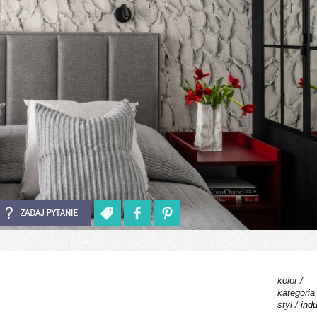
kolor /
kategoria
styl /
indu