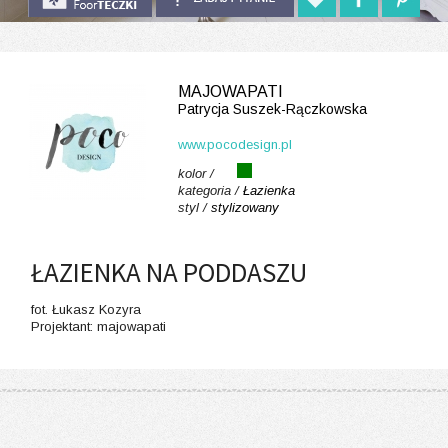
MAJOWAPATI
Patrycja Suszek-Rączkowska
www.pocodesign.pl
kolor /
kategoria /
Łazienka
styl /
stylizowany
ŁAZIENKA NA PODDASZU
fot. Łukasz Kozyra
Projektant: majowapati